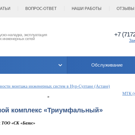
АТЬИ
ВОПРОС-ОТВЕТ
НАШИ РАБОТЫ
ОТЗЫВЫ
+7 (7172
уско-наладка, эксплуатация
х инженерных сетей
За
Обслуживание
ности монтажа инженерных систем в Нур-Султане (Астане)
МТК (
»
ой комплекс «Триумфальный»
к ТОО «СК «Базис»